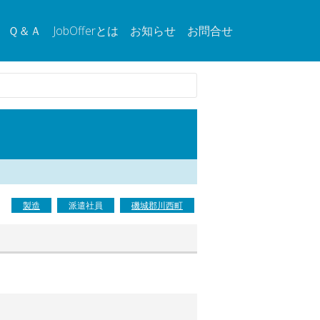
Ｑ＆Ａ
JobOfferとは
お知らせ
お問合せ
製造
派遣社員
磯城郡川西町