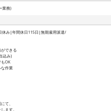
ー業務)
休み|年間休日115日|無期雇用派遣/
務ができる
当込み)
もOK
ルな作業
場にて、
せします。