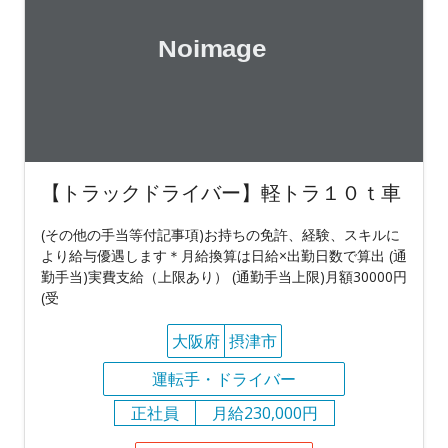
【トラックドライバー】軽トラ１０ｔ車
(その他の手当等付記事項)お持ちの免許、経験、スキルに
より給与優遇します＊月給換算は日給×出勤日数で算出 (通
勤手当)実費支給（上限あり） (通勤手当上限)月額30000円
(受
大阪府
摂津市
運転手・ドライバー
正社員
月給230,000円