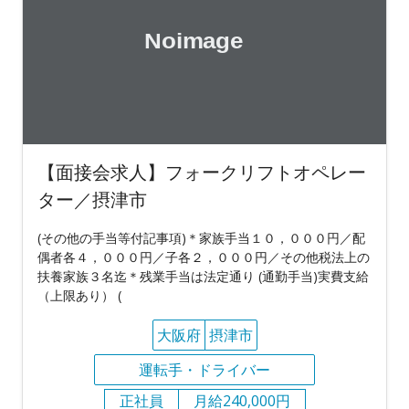
【面接会求人】フォークリフトオペレー
ター／摂津市
(その他の手当等付記事項)＊家族手当１０，０００円／配
偶者各４，０００円／子各２，０００円／その他税法上の
扶養家族３名迄＊残業手当は法定通り (通勤手当)実費支給
（上限あり） (
大阪府
摂津市
運転手・ドライバー
正社員
月給240,000円