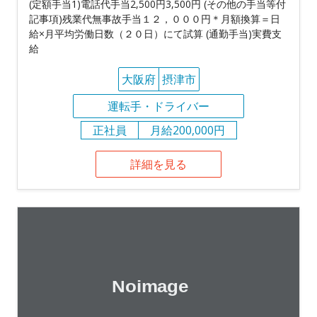
(定額手当1)電話代手当2,500円3,500円 (その他の手当等付
記事項)残業代無事故手当１２，０００円＊月額換算＝日
給×月平均労働日数（２０日）にて試算 (通勤手当)実費支
給
大阪府
摂津市
運転手・ドライバー
正社員
月給200,000円
詳細を見る