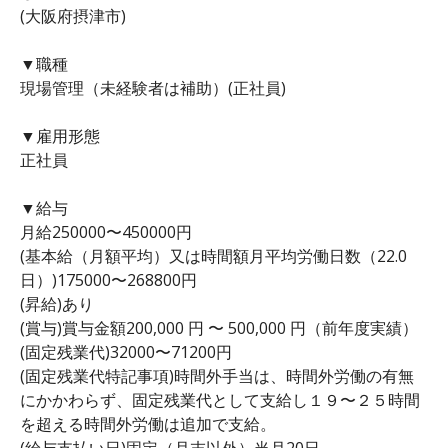
(大阪府摂津市)
▼職種
現場管理（未経験者は補助）(正社員)
▼雇用形態
正社員
▼給与
月給250000〜450000円
(基本給（月額平均）又は時間額月平均労働日数（22.0
日）)175000〜268800円
(昇給)あり
(賞与)賞与金額200,000 円 〜 500,000 円（前年度実績）
(固定残業代)32000〜71200円
(固定残業代特記事項)時間外手当は、時間外労働の有無
にかかわらず、固定残業代として支給し１９〜２５時間
を超える時間外労働は追加で支給。
(給与支払い日)固定（月末以外）当月20日