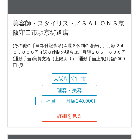
美容師・スタイリスト／ＳＡＬＯＮＳ京
阪守口市駅京街道店
(その他の手当等付記事項)４週８休制の場合は、月額２４
０，０００円４週６休制の場合は、月額２６５，０００円
(通勤手当)実費支給（上限あり） (通勤手当上限)月額5000
円 (受
大阪府
守口市
理容・美容
正社員
月給240,000円
詳細を見る