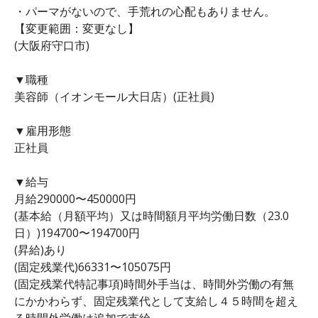
・パーマがないので、手荒れの心配もありません。
【変更範囲：変更なし】
(大阪府守口市)
▼職種
美容師（イオンモール大日店）(正社員)
▼雇用形態
正社員
▼給与
月給290000〜450000円
(基本給（月額平均）又は時間額月平均労働日数（23.0
日）)194700〜194700円
(昇給)あり
(固定残業代)66331〜105075円
(固定残業代特記事項)時間外手当は、時間外労働の有無
にかかわらず、固定残業代として支給し４５時間を超え
る時間外労働は追加で支給。