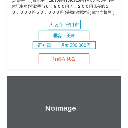
(定額手当1)技能手当28,969円159,925円 (その他の手当等
付記事項)皆勤手当６，９００円７，２００円店長給１
０，０００円５０，０００円 (受動喫煙対策)敷地内禁煙 (
大阪府
守口市
理容・美容
正社員
月給280,000円
詳細を見る