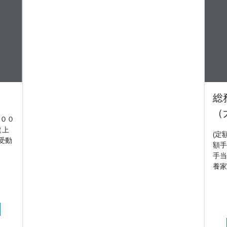
総
（
０００
（上
(定
(受動
額手
手当
養家