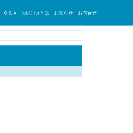
Ｑ＆Ａ
JobOfferとは
お知らせ
お問合せ
。