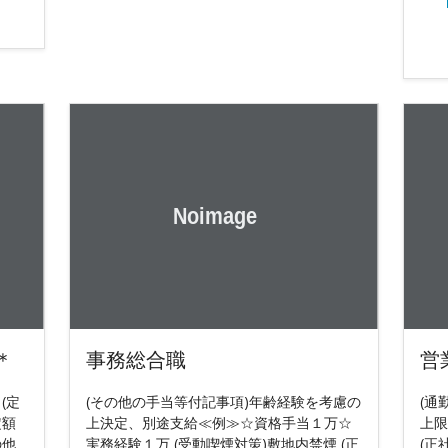
＊
事務総合職
営
 (定
(その他の手当等付記事項)年齢経験を考慮の
(通
定額
上決定、別途支給≪例≫☆資格手当１万☆
上限
の他
実務経験１万 (受動喫煙対策)敷地内禁煙 (正
(正