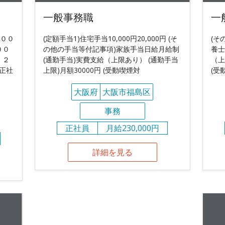
一般事務職
一
５００
(定額手当1)住宅手当10,000円20,000円 (そ
(そ
００
の他の手当等付記事項)家族手当日給月給制
養士
：２
(通勤手当)実費支給（上限あり） (通勤手当
（上
(正社
上限)月額30000円 (受動喫煙対
(受
大阪府
大阪市福島区
事務
正社員
月給230,000円
詳細を見る