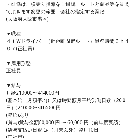
・研修は、横乗り指導を１週間、ルートと商品等を覚え
て頂きます変更の範囲：会社の指定する業務
(大阪府大阪市港区)
▼職種
４ｔＷドライバー（近距離固定ルート）勤務時間６ｈ４
０ｍ(正社員)
▼雇用形態
正社員
▼給与
月給210000〜414000円
(基本給（月額平均）又は時間額月平均労働日数（20.0
日）)210000〜414000円
(昇給)あり
(賞与)賞与金額60,000 円 〜 60,000 円（前年度実績）
(給与支払い日)固定（月末以外）翌月10日
(正社員)