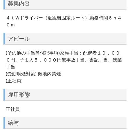
募集内容
４ｔＷドライバー（近距離固定ルート）勤務時間６ｈ４
０ｍ
アピール
(その他の手当等付記事項)家族手当：配偶者１０，００
０円、子１人５，０００円無事故手当、書記手当、残業
手当
(受動喫煙対策) 敷地内禁煙
(正社員)
雇用形態
正社員
給与