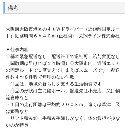
備考
大阪府大阪市港区の４ｔＷドライバー（近距離固定ルー
ト）勤務時間６ｈ４０ｍ (正社員) | 栄翔ライン株式会社
▼仕事内容
◇基本緊急配送なし、配送終了で退社可、給与変更なし
（閑散期は早ければ１４時頃）◇大阪市内、近隣エリア
の固定ルートで１度覚えてしまえばスムーズです◇配送
件数４〜８件程で無理のない件数
・商品は、地域の暮らしを支える生活物資です
・商品の形状は主に段ボール、配送先は小売店、又は物
流倉庫など
・１日の走行距離は平均約２００ｋｍ、遠くは草津、又
は姫路など
・リフト積み卸し手積み手卸しがなく、体の負担が少な
いのが特長