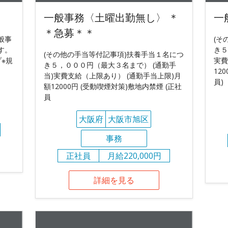
一般事務〈土曜出勤無し〉 ＊
一
＊急募＊＊
般事
(そ
す。
き５
(その他の手当等付記事項)扶養手当１名につ
※規
実費
き５，０００円（最大３名まで） (通勤手
12
当)実費支給（上限あり） (通勤手当上限)月
員)
額12000円 (受動喫煙対策)敷地内禁煙 (正社
員
大阪府
大阪市旭区
事務
正社員
月給220,000円
詳細を見る