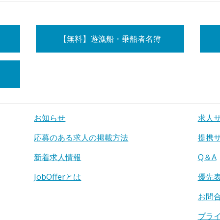
【無料】遊漁船・乗船者名簿
お知らせ
求人
応募のある求人の掲載方法
提携
新着求人情報
Q＆A
JobOfferとは
優先
お問
プラ