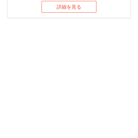
詳細を見る