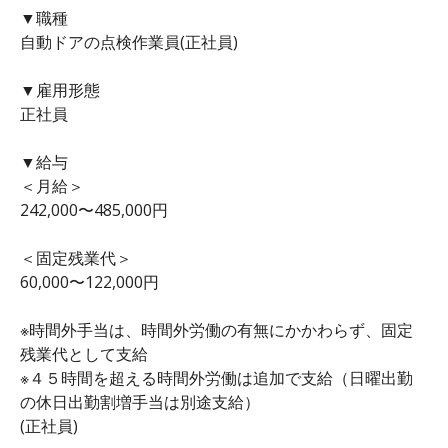
▼職種
自動ドアの点検作業員(正社員)
▼雇用形態
正社員
▼給与
＜月給＞
242,000〜485,000円
＜固定残業代＞
60,000〜122,000円
※時間外手当は、時間外労働の有無にかかわらず、固定
残業代として支給
※４５時間を超える時間外労働は追加で支給（日曜出勤
の休日出勤割増手当は別途支給）
(正社員)