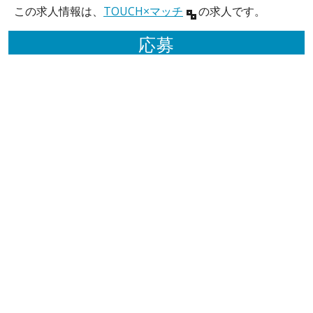
この求人情報は、
TOUCH×マッチ
の求人です。
応募