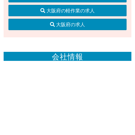
大阪府の軽作業の求人
大阪府の求人
会社情報