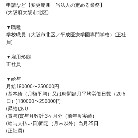
申請など【変更範囲：当法人の定める業務】
(大阪府大阪市北区)
▼職種
学校職員（大阪市北区／平成医療学園専門学校）(正社
員)
▼雇用形態
正社員
▼給与
月給180000〜250000円
(基本給（月額平均）又は時間額月平均労働日数（20.6
日）)180000〜250000円
(昇給)あり
(賞与)賞与月数計 3ヶ月分（前年度実績）
(給与支払い日)固定（月末以外）当月25日
(正社員)