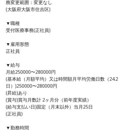
務変更範囲：変更なし
(大阪府大阪市住吉区)
▼職種
受付医療事務(正社員)
▼雇用形態
正社員
▼給与
月給250000〜280000円
(基本給（月額平均）又は時間額月平均労働日数（24.2
日）)250000〜280000円
(昇給)あり
(賞与)賞与月数計 2ヶ月分（前年度実績）
(給与支払い日)固定（月末以外）当月25日
(正社員)
▼勤務時間