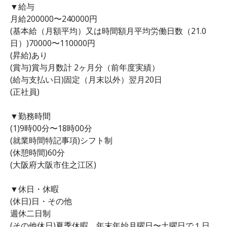
▼給与
月給200000〜240000円
(基本給（月額平均）又は時間額月平均労働日数（21.0
日）)70000〜110000円
(昇給)あり
(賞与)賞与月数計 2ヶ月分（前年度実績）
(給与支払い日)固定（月末以外）翌月20日
(正社員)
▼勤務時間
(1)9時00分〜18時00分
(就業時間特記事項)シフト制
(休憩時間)60分
(大阪府大阪市住之江区)
▼休日・休暇
(休日)日・その他
週休二日制
(その他休日)夏季休暇、年末年始月曜日〜土曜日で１日