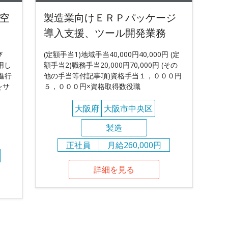
空
製造業向けＥＲＰパッケージ
導入支援、ツール開発業務
び
(定額手当1)地域手当40,000円40,000円 (定
使用し
額手当2)職務手当20,000円70,000円 (その
進行
他の手当等付記事項)資格手当１，０００円
をサ
５，０００円×資格取得数役職
大阪府
大阪市中央区
製造
正社員
月給260,000円
詳細を見る