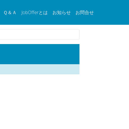
Ｑ＆Ａ
JobOfferとは
お知らせ
お問合せ
。