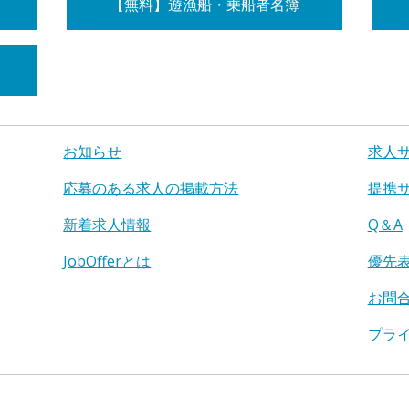
【無料】遊漁船・乗船者名簿
お知らせ
求人
応募のある求人の掲載方法
提携
新着求人情報
Q＆A
JobOfferとは
優先
お問
プラ