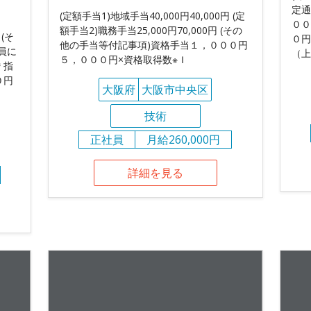
定通
(定額手当1)地域手当40,000円40,000円 (定
００
額手当2)職務手当25,000円70,000円 (その
 (そ
０円
他の手当等付記事項)資格手当１，０００円
員に
（上
５，０００円×資格取得数※Ｉ
＊指
０円
大阪府
大阪市中央区
技術
正社員
月給260,000円
詳細を見る