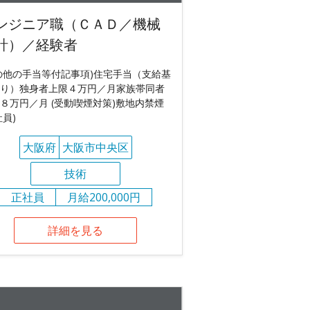
ンジニア職（ＣＡＤ／機械
計）／経験者
の他の手当等付記事項)住宅手当（支給基
り）独身者上限４万円／月家族帯同者
８万円／月 (受動喫煙対策)敷地内禁煙
社員)
大阪府
大阪市中央区
技術
正社員
月給200,000円
詳細を見る