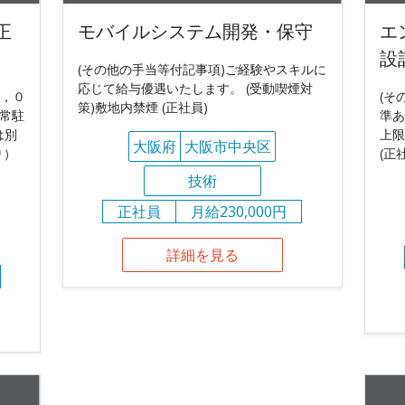
正
モバイルシステム開発・保守
エ
設
(その他の手当等付記事項)ご経験やスキルに
応じて給与優遇いたします。 (受動喫煙対
０，０
(そ
策)敷地内禁煙 (正社員)
常駐
準あ
は別
上限
大阪府
大阪市中央区
り）
(正
技術
正社員
月給230,000円
詳細を見る