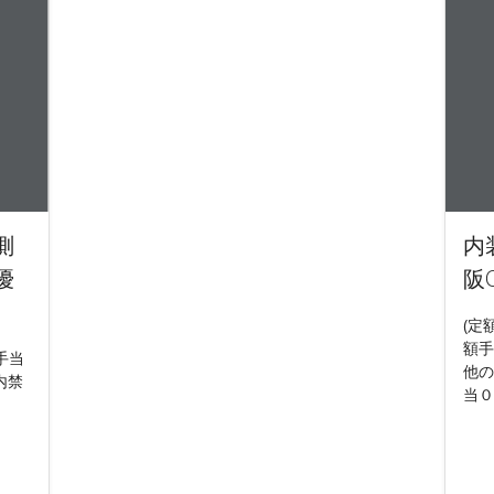
測
内
優
阪
(定
額手
手当
他の
内禁
当０