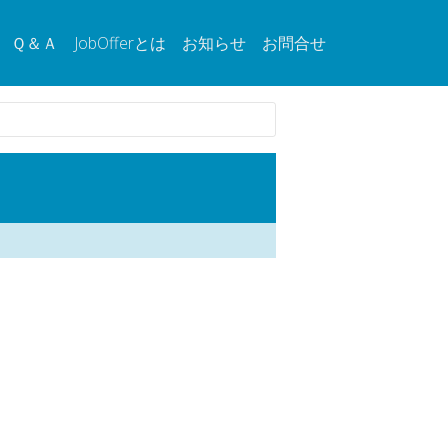
Ｑ＆Ａ
JobOfferとは
お知らせ
お問合せ
。