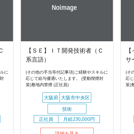
Ｃ
【ＳＥ】ＩＴ開発技術者（Ｃ
【
系言語）
サ
キルに
(その他の手当等付記事項)ご経験やスキルに
(そ
対
応じて給与優遇いたします。 (受動喫煙対
応じ
策)敷地内禁煙 (正社員)
策)
大阪府
大阪市中央区
技術
正社員
月給230,000円
詳細を見る