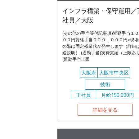
インフラ構築・保守運用／
社員／大阪
(その他の手当等付記事項)皆勤手当１
００円資格手当０２０，０００円※現場
の際は固定残業代が発生します（詳細
途説明） (通勤手当)実費支給（上限あ
(通勤手当上限
大阪府
大阪市中央区
技術
正社員
月給190,000円
詳細を見る