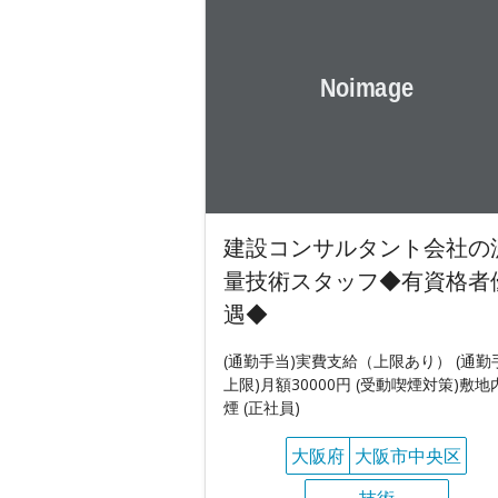
建設コンサルタント会社の
量技術スタッフ◆有資格者
遇◆
(通勤手当)実費支給（上限あり） (通勤
上限)月額30000円 (受動喫煙対策)敷地
煙 (正社員)
大阪府
大阪市中央区
技術