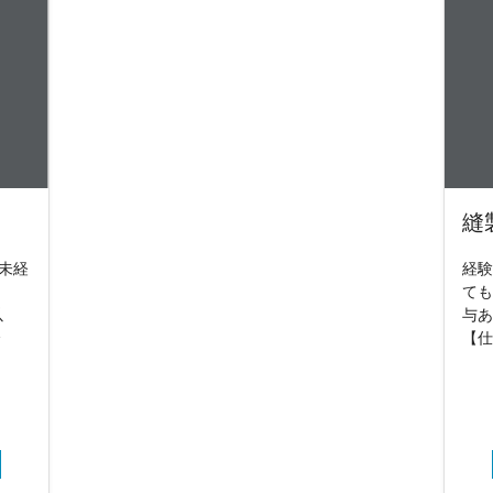
縫
未経
経験
ても
以
与あ
企
【仕