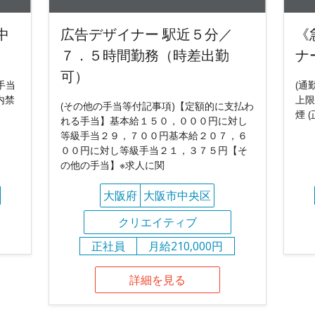
中
広告デザイナー 駅近５分／
《
７．５時間勤務（時差出勤
ナ
可）
手当
(通
内禁
上限
(その他の手当等付記事項)【定額的に支払わ
煙 
れる手当】基本給１５０，０００円に対し
等級手当２９，７００円基本給２０７，６
００円に対し等級手当２１，３７５円【そ
の他の手当】※求人に関
大阪府
大阪市中央区
クリエイティブ
正社員
月給210,000円
詳細を見る