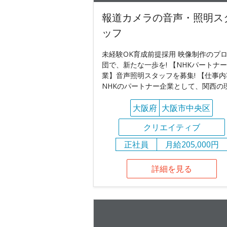
報道カメラの音声・照明ス
ッフ
未経験OK育成前提採用 映像制作のプ
団で、新たな一歩を! 【NHKパートナ
業】音声照明スタッフを募集! 【仕事内
NHKのパートナー企業として、関西の
大阪府
大阪市中央区
クリエイティブ
正社員
月給205,000円
詳細を見る