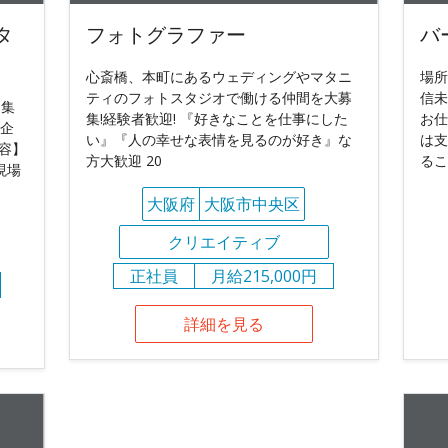
タ
フォトグラファー
バ
心斎橋、本町にあるウェディングやマタニ
場所
ティのフォトスタジオで働ける仲間を大募
信未
ロ集
集!経験者歓迎! 『好きなことを仕事にした
お仕
ー企
い』『人の幸せな表情を見るのが好き』な
は支
容】
方大歓迎 20
るこ
現場
大阪府
大阪市中央区
クリエイティブ
正社員
月給215,000円
詳細を見る