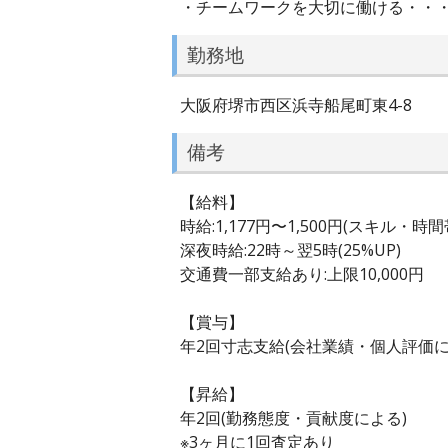
・チームワークを大切に働ける・・
勤務地
大阪府堺市西区浜寺船尾町東4-8
備考
【給料】
時給:1,177円〜1,500円(スキル・時
深夜時給:22時～翌5時(25%UP)
交通費一部支給あり:上限10,000円
【賞与】
年2回寸志支給(会社業績・個人評価に
【昇給】
年2回(勤務態度・貢献度による)
※3ヶ月に1回査定あり