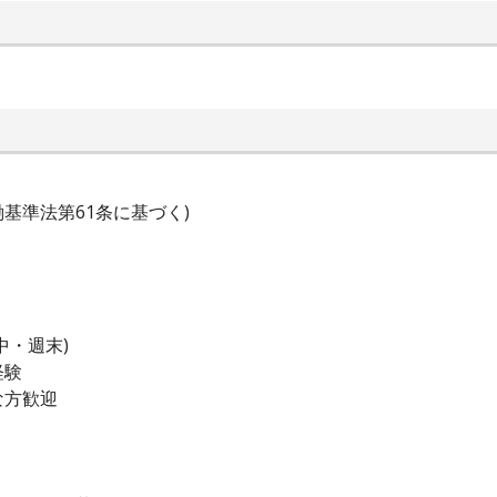
働基準法第61条に基づく)
中・週末)
経験
な方歓迎