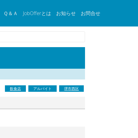
Ｑ＆Ａ
JobOfferとは
お知らせ
お問合せ
飲食店
アルバイト
堺市西区