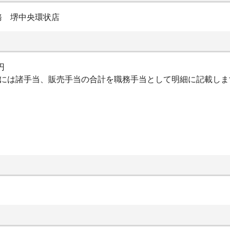
務 堺中央環状店
円
細には諸手当、販売手当の合計を職務手当として明細に記載し