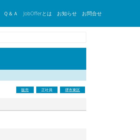
Ｑ＆Ａ
JobOfferとは
お知らせ
お問合せ
販売
正社員
堺市東区