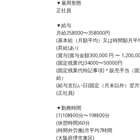
▼雇用形態
正社員
▼給与
月給258000〜358000円
(基本給（月額平均）又は時間額月平均労働
(昇給)あり
(賞与)賞与金額300,000 円 〜 1,20
(固定残業代)34000〜50000円
(固定残業代特記事項)＊販売手当（
給）
(給与支払い日)固定（月末以外）翌月
(正社員)
▼勤務時間
(1)10時00分〜19時00分
(休憩時間)60分
(時間外労働)月平均7時間
(大阪府堺市東区)