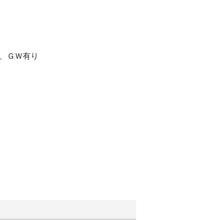
始、ＧＷ有り