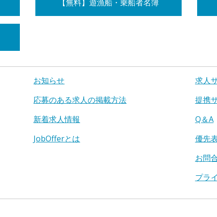
【無料】遊漁船・乗船者名簿
お知らせ
求人
応募のある求人の掲載方法
提携
新着求人情報
Q＆A
JobOfferとは
優先
お問
プラ