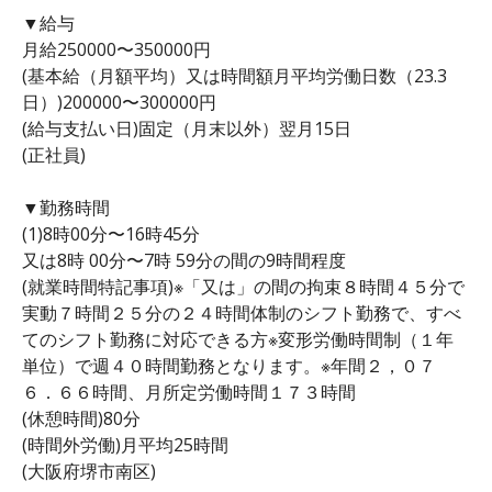
▼給与
月給250000〜350000円
(基本給（月額平均）又は時間額月平均労働日数（23.3
日）)200000〜300000円
(給与支払い日)固定（月末以外）翌月15日
(正社員)
▼勤務時間
(1)8時00分〜16時45分
又は8時 00分〜7時 59分の間の9時間程度
(就業時間特記事項)※「又は」の間の拘束８時間４５分で
実動７時間２５分の２４時間体制のシフト勤務で、すべ
てのシフト勤務に対応できる方※変形労働時間制（１年
単位）で週４０時間勤務となります。※年間２，０７
６．６６時間、月所定労働時間１７３時間
(休憩時間)80分
(時間外労働)月平均25時間
(大阪府堺市南区)