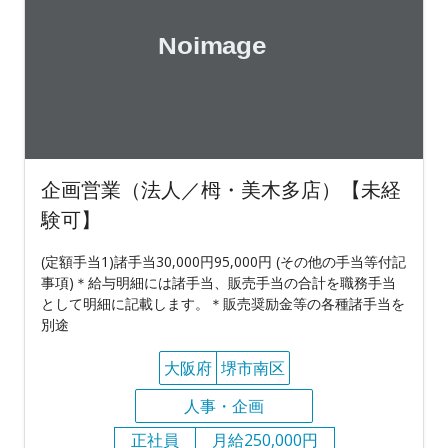
企画営業（法人／栂・美木多店）【未経
験可】
(定額手当1)諸手当30,000円95,000円 (その他の手当等付記
事項)＊給与明細には諸手当、販売手当の合計を職務手当
として明細に記載します。＊販売奨励金等の各種諸手当を
別途
大阪府
堺市南区
人事・企画
正社員
月給250,000円