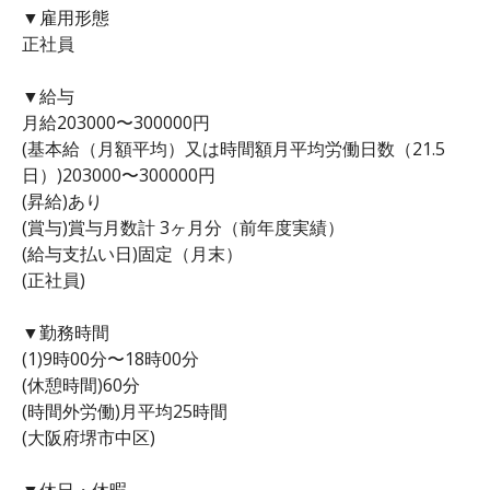
▼雇用形態
正社員
▼給与
月給203000〜300000円
(基本給（月額平均）又は時間額月平均労働日数（21.5
日）)203000〜300000円
(昇給)あり
(賞与)賞与月数計 3ヶ月分（前年度実績）
(給与支払い日)固定（月末）
(正社員)
▼勤務時間
(1)9時00分〜18時00分
(休憩時間)60分
(時間外労働)月平均25時間
(大阪府堺市中区)
▼休日・休暇