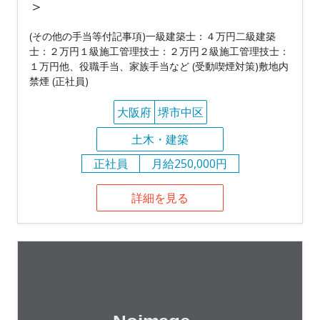
＞
(その他の手当等付記事項)一級建築士：４万円二級建築
士：２万円１級施工管理技士：２万円２級施工管理技士：
１万円他、役職手当、家族手当など (受動喫煙対策)敷地内
禁煙 (正社員)
大阪府
堺市中区
土木・建築
正社員
月給250,000円
詳細を見る