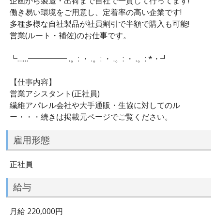
企画から製造・出荷まで自社で一貫して行ってます!
働き易い環境をご用意し、定着率の高い企業です!
多種多様な自社製品が社員割引で半額で購入も可能!
営業(ルート・補佐)のお仕事です。
┗……━━━━━ .。: ・ .。: ・ .。: ・ .。: *・┛
【仕事内容】
営業アシスタント(正社員)
繊維アパレル会社や大手通販・生協に対してのル
ー・・・続きは掲載元ページでご覧ください。
雇用形態
正社員
給与
月給 220,000円