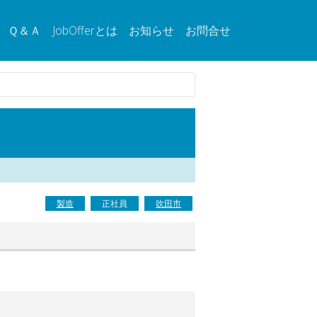
Ｑ＆Ａ
JobOfferとは
お知らせ
お問合せ
製造
正社員
吹田市