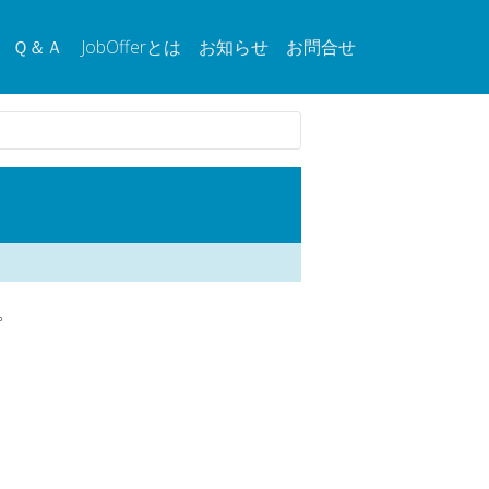
Ｑ＆Ａ
JobOfferとは
お知らせ
お問合せ
。