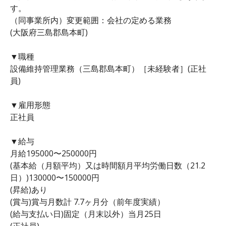
す。
（同事業所内）変更範囲：会社の定める業務
(大阪府三島郡島本町)
▼職種
設備維持管理業務（三島郡島本町）［未経験者］(正社
員)
▼雇用形態
正社員
▼給与
月給195000〜250000円
(基本給（月額平均）又は時間額月平均労働日数（21.2
日）)130000〜150000円
(昇給)あり
(賞与)賞与月数計 7.7ヶ月分（前年度実績）
(給与支払い日)固定（月末以外）当月25日
(正社員)