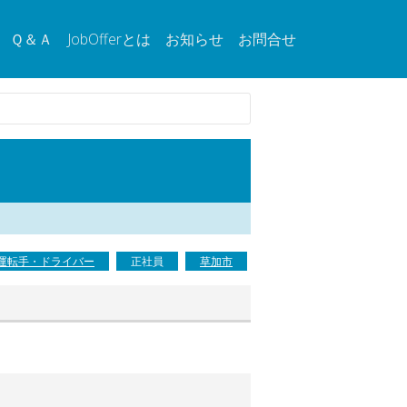
Ｑ＆Ａ
JobOfferとは
お知らせ
お問合せ
運転手・ドライバー
正社員
草加市