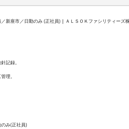
新座市／日勤のみ (正社員) | ＡＬＳＯＫファシリティーズ
検針記録。
工管理。
のみ(正社員)