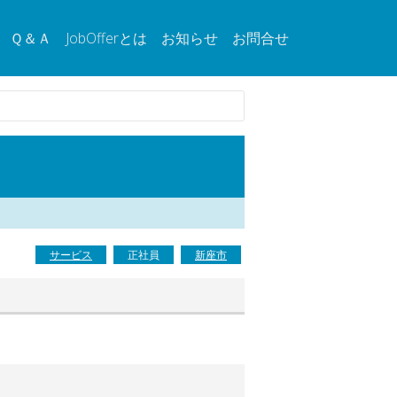
Ｑ＆Ａ
JobOfferとは
お知らせ
お問合せ
サービス
正社員
新座市