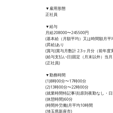
▼雇用形態
正社員
▼給与
月給208000〜245500円
(基本給（月額平均）又は時間額月平均労働
(昇給)あり
(賞与)賞与月数計 2.3ヶ月分（前年度
(給与支払い日)固定（月末以外）当月
(正社員)
▼勤務時間
(1)8時00分〜17時00分
(2)13時00分〜22時00分
(就業時間特記事項)原則夜勤なし・
(休憩時間)60分
(時間外労働)月平均10時間
(埼玉県新座市)