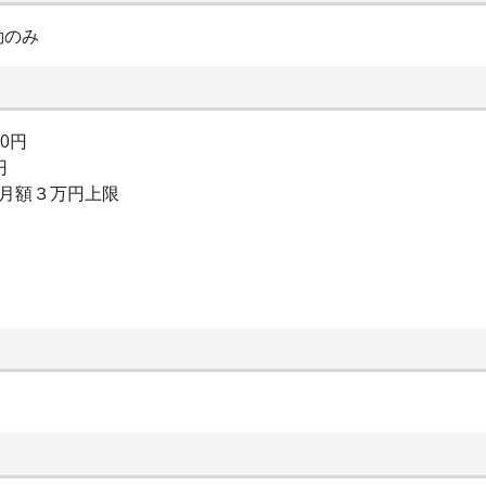
勤のみ
00円
円
：月額３万円上限