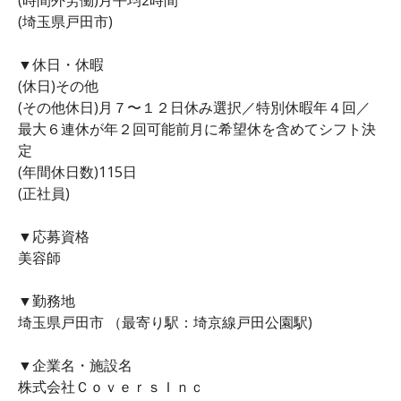
(埼玉県戸田市)
▼休日・休暇
(休日)その他
(その他休日)月７〜１２日休み選択／特別休暇年４回／
最大６連休が年２回可能前月に希望休を含めてシフト決
定
(年間休日数)115日
(正社員)
▼応募資格
美容師
▼勤務地
埼玉県戸田市 （最寄り駅：埼京線戸田公園駅)
▼企業名・施設名
株式会社ＣｏｖｅｒｓＩｎｃ