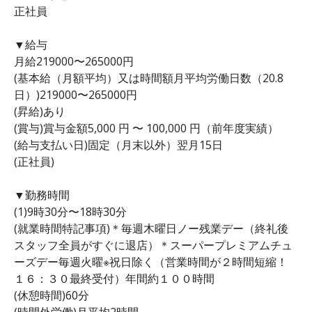
正社員
▼給与
月給219000〜265000円
(基本給（月額平均）又は時間額月平均労働日数（20.8
日）)219000〜265000円
(昇給)あり
(賞与)賞与金額5,000 円 〜 100,000 円（前年度実績）
(給与支払い日)固定（月末以外）翌月15日
(正社員)
▼勤務時間
(1)9時30分〜18時30分
(就業時間特記事項)＊毎週木曜日ノー残業デー（終礼後
スタッフ全員がすぐに退店）＊スーパープレミアムチュ
ーズデー毎週火曜※祝日除く（営業時間が２時間短縮！
１６：３０最終受付）年間約１００時間
(休憩時間)60分
(時間外労働)月平均2時間