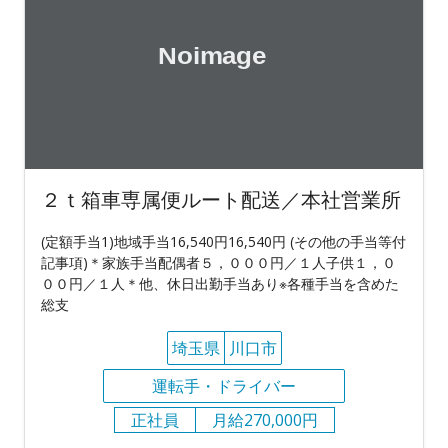
２ｔ箱車専属便ルート配送／本社営業所
(定額手当1)地域手当16,540円16,540円 (その他の手当等付
記事項)＊家族手当配偶者５，０００円／１人子供１，０
００円／１人＊他、休日出勤手当あり※各種手当を含めた
総支
埼玉県
川口市
運転手・ドライバー
正社員
月給270,000円