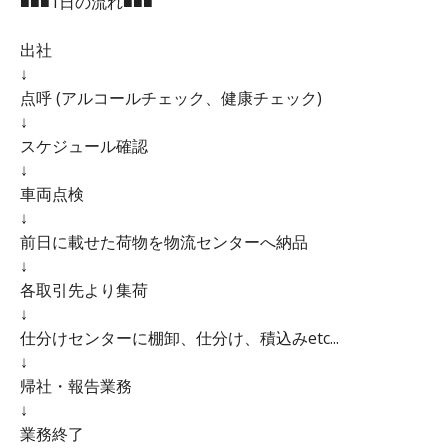
■■■1日の流れ■■■
出社
↓
点呼 (アルコールチェック、健康チェック)
↓
スケジュール確認
↓
車両点検
↓
前日に載せた荷物を物流センターへ納品
↓
各取引先より集荷
↓
仕分けセンターに棚卸、仕分け、積込みetc...
↓
帰社・報告業務
↓
業務終了