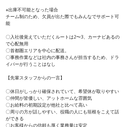
※出庫不可能となった場合
チーム制のため、欠員が出た際でもみんなでサポート可
能
〇入社後覚えていただくルートは2〜3、カーナビあるの
で心配無用
〇首都圏エリアを中心に配送。
〇事務作業などは社内の事務さんが担当するため、ドラ
イバーが行うことはなし
【先輩スタッフからの一言】
〇休日がしっかり確保されていて、希望休が取りやすい
〇仲間が皆優しい、アットホームな雰囲気
〇お給料の初期設定が他社と比べて高い
〇周りの方が話しやすい、役職の人にも垣根をこえて話
ができる
〇お客様からの信頼も厚く業務量は安定