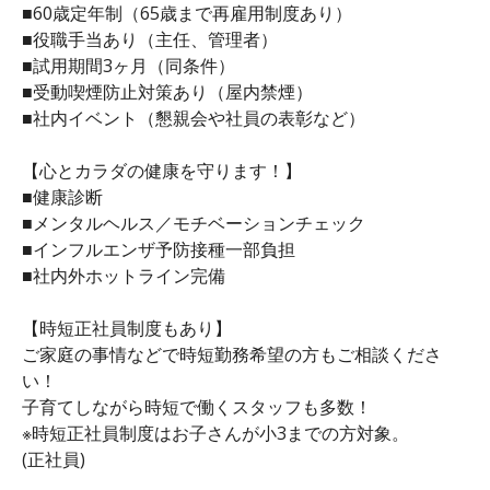
■60歳定年制（65歳まで再雇用制度あり）
■役職手当あり（主任、管理者）
■試用期間3ヶ月（同条件）
■受動喫煙防止対策あり（屋内禁煙）
■社内イベント（懇親会や社員の表彰など）
【心とカラダの健康を守ります！】
■健康診断
■メンタルヘルス／モチベーションチェック
■インフルエンザ予防接種一部負担
■社内外ホットライン完備
【時短正社員制度もあり】
ご家庭の事情などで時短勤務希望の方もご相談くださ
い！
子育てしながら時短で働くスタッフも多数！
※時短正社員制度はお子さんが小3までの方対象。
(正社員)