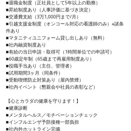
■退職金制度（正社員として5年以上の勤務）
■昇給制度あり（人事評価に基づき決定）
■交通費支給（3万1,000円まで/月）
■引越支援金制度（オンコール対応の看護師のみ）※諸条
件あり
■マタニティユニフォーム貸し出しあり（無料）
■社内融資制度あり
■有給の当日申請・取得可（1時間単位での申請可）
■60歳定年制（65歳まで再雇用制度あり）
■役職手当あり（主任、管理者）
■試用期間3ヶ月（同条件）
■受動喫煙防止対策あり（屋内禁煙）
■社内イベント（懇親会や社員の表彰など）
【心とカラダの健康を守ります！】
■健康診断
■メンタルヘルス／モチベーションチェック
■インフルエンザ予防接種一部負担
■社内外ホットライン完備