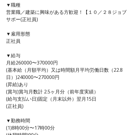
▼職種
営業職／建築に興味がある方歓迎！【１０／２８ジョブ
サポー(正社員)
▼雇用形態
正社員
▼給与
月給260000〜370000円
(基本給（月額平均）又は時間額月平均労働日数（22.8
日）)240000〜270000円
(昇給)あり
(賞与)賞与月数計 2.5ヶ月分（前年度実績）
(給与支払い日)固定（月末以外）翌月15日
(正社員)
▼勤務時間
(1)8時00分〜17時00分
(休憩時間)90分