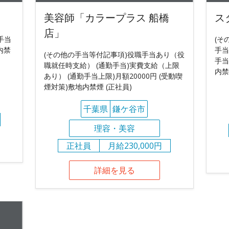
美容師「カラープラス 船橋
ス
店」
手当
(そ
内禁
手当
(その他の手当等付記事項)役職手当あり（役
手当
職就任時支給） (通勤手当)実費支給（上限
内禁
あり） (通勤手当上限)月額20000円 (受動喫
煙対策)敷地内禁煙 (正社員)
千葉県
鎌ケ谷市
理容・美容
正社員
月給230,000円
詳細を見る