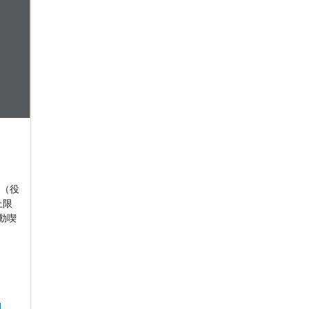
り（役
上限
受動喫