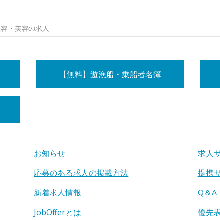
理容・美容の求人
【無料】遊漁船・乗船者名簿
お知らせ
求人
応募のある求人の掲載方法
提携
新着求人情報
Q＆A
JobOfferとは
優先