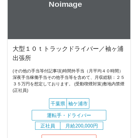
大型１０ｔトラックドライバー／袖ヶ浦
出張所
(その他の手当等付記事項)時間外手当（月平均４０時間）
深夜手当稼働手当その他手当等を含めて、月収総額：２５
３５万円を想定しております。 (受動喫煙対策)敷地内禁煙
(正社員)
千葉県
袖ケ浦市
運転手・ドライバー
正社員
月給200,000円