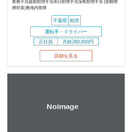
業務手当超勤割増手当休日割増手当深夜割増手当 (受動喫
煙対策)敷地内禁煙
千葉県
柏市
運転手・ドライバー
正社員
月給280,000円
詳細を見る