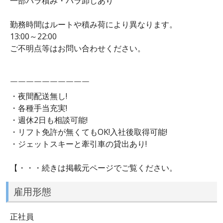
一部バラ積み・バラ卸しあり
勤務時間はルートや積み荷により異なります。
13:00～22:00
ご不明点等はお問い合わせください。
￣￣￣￣￣￣￣￣￣￣
・夜間配送無し!
・各種手当充実!
・週休2日も相談可能!
・リフト免許が無くてもOK!入社後取得可能!
・ジェットスキーと牽引車の貸出あり!
【・・・続きは掲載元ページでご覧ください。
雇用形態
正社員