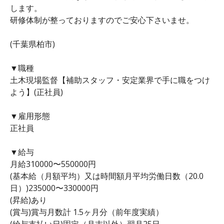
します。
研修体制が整っておりますのでご安心下さいませ。
(千葉県柏市)
▼職種
土木現場監督【補助スタッフ・安定業界で手に職をつけ
よう】(正社員)
▼雇用形態
正社員
▼給与
月給310000〜550000円
(基本給（月額平均）又は時間額月平均労働日数（20.0
日）)235000〜330000円
(昇給)あり
(賞与)賞与月数計 1.5ヶ月分（前年度実績）
(給与支払い日)固定（月末以外）翌月25日