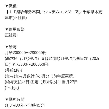
▼職種
【ＩＴ経験年数不問】システムエンジニア／千葉県木更
津市(正社員)
▼雇用形態
正社員
▼給与
月給200000〜280000円
(基本給（月額平均）又は時間額月平均労働日数（20.5
日）)173500〜206050円
(昇給)あり
(賞与)賞与月数計 3ヶ月分（前年度実績）
(給与支払い日)固定（月末以外）当月27日
(正社員)
▼勤務時間
(1)8時30分〜17時15分