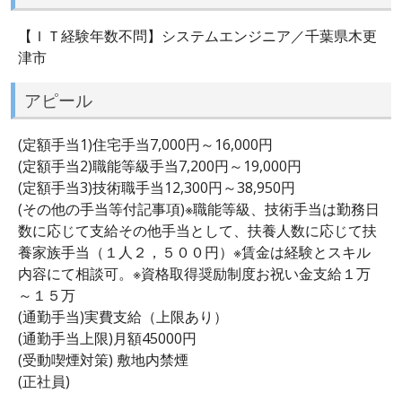
【ＩＴ経験年数不問】システムエンジニア／千葉県木更
津市
アピール
(定額手当1)住宅手当7,000円～16,000円
(定額手当2)職能等級手当7,200円～19,000円
(定額手当3)技術職手当12,300円～38,950円
(その他の手当等付記事項)※職能等級、技術手当は勤務日
数に応じて支給その他手当として、扶養人数に応じて扶
養家族手当（１人２，５００円）※賃金は経験とスキル
内容にて相談可。※資格取得奨励制度お祝い金支給１万
～１５万
(通勤手当)実費支給（上限あり）
(通勤手当上限)月額45000円
(受動喫煙対策) 敷地内禁煙
(正社員)