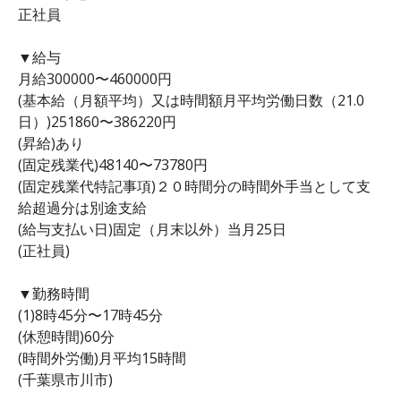
正社員
▼給与
月給300000〜460000円
(基本給（月額平均）又は時間額月平均労働日数（21.0
日）)251860〜386220円
(昇給)あり
(固定残業代)48140〜73780円
(固定残業代特記事項)２０時間分の時間外手当として支
給超過分は別途支給
(給与支払い日)固定（月末以外）当月25日
(正社員)
▼勤務時間
(1)8時45分〜17時45分
(休憩時間)60分
(時間外労働)月平均15時間
(千葉県市川市)