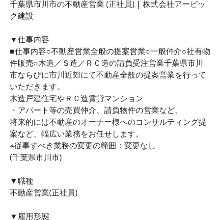
千葉県市川市の不動産営業 (正社員) | 株式会社アービッ
ク建設
▼仕事内容
■仕事内容○不動産営業全般の提案営業○一般仲介○社有物
件販売○木造／Ｓ造／ＲＣ造の請負受注営業千葉県市川
市ならびに市川近郊にて不動産全般の提案営業を行って
いただきます。
木造戸建住宅やＲＣ造賃貸マンション
・アパート等の売買仲介、請負物件の営業など。
将来的には不動産のオーナー様へのコンサルティング提
案など、幅広い業務をお任せします。
※従事すべき業務の変更の範囲：変更なし
(千葉県市川市)
▼職種
不動産営業(正社員)
▼雇用形態