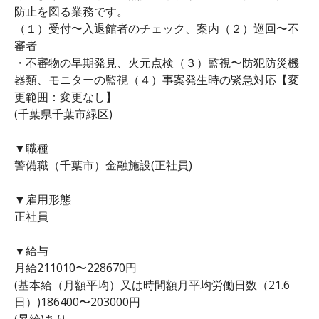
防止を図る業務です。
（１）受付〜入退館者のチェック、案内（２）巡回〜不
審者
・不審物の早期発見、火元点検（３）監視〜防犯防災機
器類、モニターの監視（４）事案発生時の緊急対応【変
更範囲：変更なし】
(千葉県千葉市緑区)
▼職種
警備職（千葉市）金融施設(正社員)
▼雇用形態
正社員
▼給与
月給211010〜228670円
(基本給（月額平均）又は時間額月平均労働日数（21.6
日）)186400〜203000円
(昇給)あり