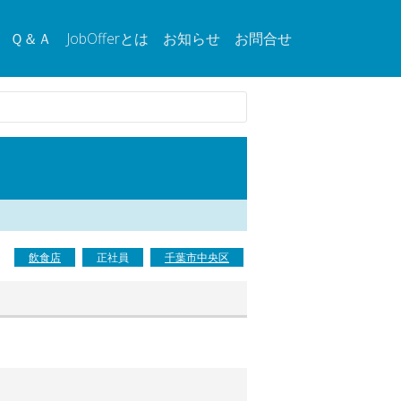
Ｑ＆Ａ
JobOfferとは
お知らせ
お問合せ
飲食店
正社員
千葉市中央区