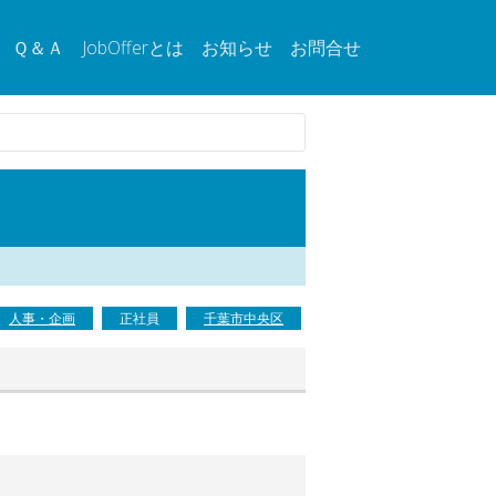
Ｑ＆Ａ
JobOfferとは
お知らせ
お問合せ
人事・企画
正社員
千葉市中央区