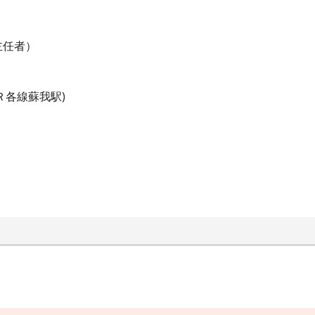
主任者）
Ｒ各線蘇我駅)