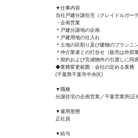
▼仕事内容
当社戸建分譲住宅（クレイドルガー
・企画営業
＊戸建分譲地の企画
＊戸建用地の仕入れ
＊土地の区割り及び建物のプランニ
＊仲介業者との打合せ（販売は外部
＊契約および完成物件の引渡しに同
◆業務変更範囲：会社の定める業務
(千葉県千葉市中央区)
▼職種
分譲住宅の企画営業／千葉営業所(正
▼雇用形態
正社員
▼給与