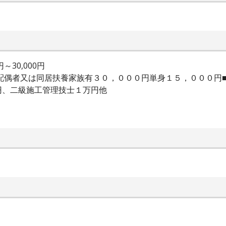
～30,000円
当配偶者又は同居扶養家族有３０，０００円単身１５，０００円
円、二級施工管理技士１万円他