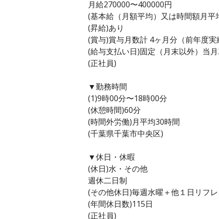
月給270000〜400000円
(基本給（月額平均）又は時間額月平均労働
(昇給)あり
(賞与)賞与月数計 4ヶ月分（前年度実
(給与支払い日)固定（月末以外）当月
(正社員)
▼勤務時間
(1)9時00分〜18時00分
(休憩時間)60分
(時間外労働)月平均30時間
(千葉県千葉市中央区)
▼休日・休暇
(休日)水・その他
週休二日制
(その他休日)毎週水曜＋他１日リフ
(年間休日数)115日
(正社員)