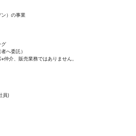
デン）の事業
ング
業者へ委託）
席※仲介、販売業務ではありません。
社員)