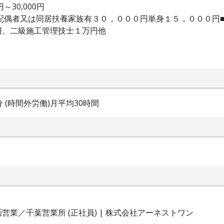
～30,000円
当配偶者又は同居扶養家族有３０，０００円単身１５，０００円
円、二級施工管理技士１万円他
0分 (時間外労働)月平均30時間
業／千葉営業所 (正社員) | 株式会社アーネストワン