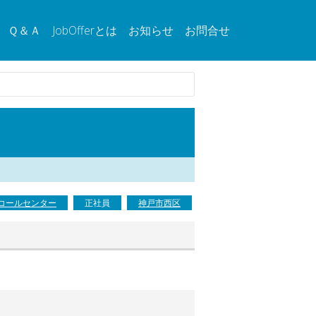
Ｑ＆Ａ
JobOfferとは
お知らせ
お問合せ
コールセンター
正社員
神戸市西区