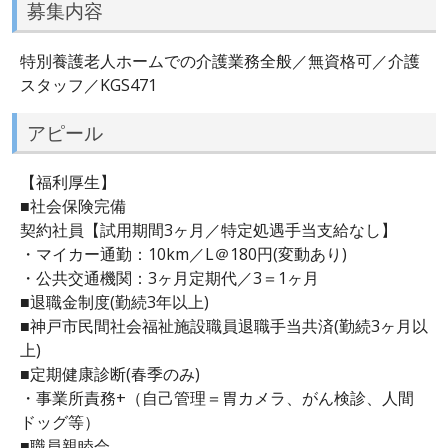
募集内容
特別養護老人ホームでの介護業務全般／無資格可／介護
スタッフ／KGS471
アピール
【福利厚生】
■社会保険完備
契約社員【試用期間3ヶ月／特定処遇手当支給なし】
・マイカー通勤：10km／L＠180円(変動あり)
・公共交通機関：3ヶ月定期代／3＝1ヶ月
■退職金制度(勤続3年以上)
■神戸市民間社会福祉施設職員退職手当共済(勤続3ヶ月以
上)
■定期健康診断(春季のみ)
・事業所責務+（自己管理＝胃カメラ、がん検診、人間
ドッグ等）
■職員親睦会