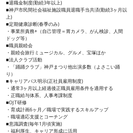
■退職金制度(勤続3年以上)
■神戸市民間社会福祉施設職員退職手当共済(勤続3ヶ月以
上)
■定期健康診断(春季のみ)
・事業所責務+（自己管理＝胃カメラ、がん検診、人間
ドッグ等）
■職員親睦会
・親睦会旅行ミュージカル、グルメ、宝塚ほか
■法人クラブ活動
・「踊踊クラブ」神戸まつり他出演多数（よさこい踊
り）
■キャリアパス明示(正社員雇用制度)
・通常3ヶ月以上経過後正職員雇用条件を適用する
・正職給与体系、人事考課制度
■OJT研修
・育成計画6ヶ月／職場で実践するスキルアップ
・職場適応支援とコーチング
■意識調査(毎年1月頃実施)
・福利厚生、キャリア形成に活用