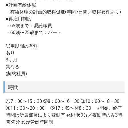
■計画有給休暇
・有給休暇の計画的取得促進(年間7日間／取得要件あり)
■再雇用制度
・65歳まで：嘱託職員
・66歳〜75歳まで：パート
試用期間の有無
あり
3ヶ月
異なる
(契約社員)
時間
①7：00〜15：30 ②8：00〜16：30 ③10：00〜18：30
④11：30〜20：00 ⑤17：45〜翌8：30 ※開始、終了
時間は所属部署により変動有 ※休憩60分／夜勤時のみ3時
間30分 変形労働時間制