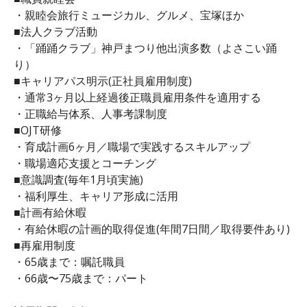
・親睦会旅行ミュージカル、グルメ、宝塚ほか
■法人クラブ活動
・「踊踊クラブ」神戸まつり他出演多数（よさこい踊
り）
■キャリアパス明示(正社員雇用制度)
・通常3ヶ月以上経過後正職員雇用条件を適用する
・正職給与体系、人事考課制度
■OJT研修
・育成計画6ヶ月／職場で実践するスキルアップ
・職場適応支援とコーチング
■意識調査(毎年1月頃実施)
・福利厚生、キャリア形成に活用
■計画有給休暇
・有給休暇の計画的取得促進(年間7日間／取得要件あり)
■再雇用制度
・65歳まで：嘱託職員
・66歳〜75歳まで：パート