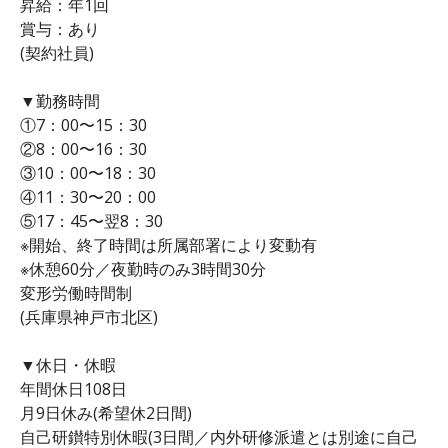
昇給：年1回
賞与：あり
(契約社員)
▼勤務時間
①7：00〜15：30
②8：00〜16：30
③10：00〜18：30
④11：30〜20：00
⑤17：45〜翌8：30
※開始、終了時間は所属部署により変動有
※休憩60分／夜勤時のみ3時間30分
変形労働時間制
(兵庫県神戸市北区)
▼休日・休暇
年間休日108日
月9日休み(希望休2日間)
自己研鑚特別休暇(3日間／内外研修派遣とは別途に自己