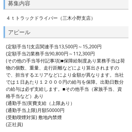
募集内容
４ｔトラックドライバー（三木小野支店）
アピール
(定額手当1)支店関連手当13,500円～15,200円
(定額手当2)業務手当90,800円～112,300円
(その他の手当等付記事項)■保障給制度あり業務手当は荷
物の個数、重量、走行距離などにより算出されますの
で、担当するエリアなどにより金額が異なります。当社
では１日あたり１２０００円の給与を保障。出勤日数分
の給与は必ず支給します。■その他手当（家族手当、資
格手当など）あり
(通勤手当)実費支給（上限あり）
(通勤手当上限)月額50000円
(受動喫煙対策) 敷地内禁煙
(正社員)