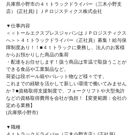
兵庫県小野市の４ｔトラックドライバー（三木小野支
店） (正社員) | ＪＰロジスティクス株式会社
▼仕事内容
＜＜トールエクスプレスジャパンはＪＰロジスティクス
へ＞＞４ｔトラックドライバー（正社員）募集！給与保
障制度あり！！■４ｔトラックに乗務し、法人のお客様
からお預かりした商品の集荷
・配達をお任せします！扱う商品は常温で取扱うことが
できる食品や工業製品など。
荷姿は段ボール箱やパレット物など様々です。
これまでの経験を活かして新しい環境で働いてみません
か？■資格取得支援制度で、フォークリフトや大型免許
などの資格取得費用を会社が負担！【変更範囲：会社の
定める業務】
(兵庫県小野市)
▼職種
４ｔトラックドライバー（三木小野支店）(正社員)