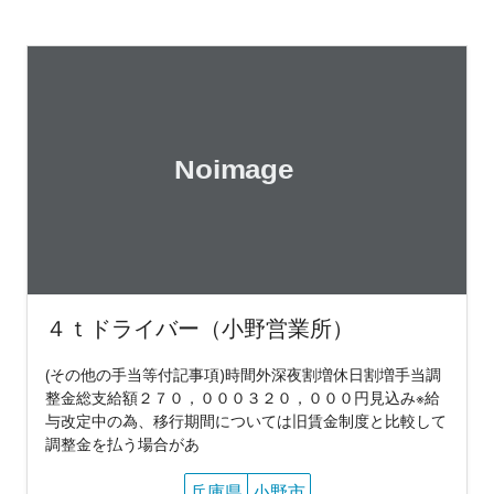
４ｔドライバー（小野営業所）
(その他の手当等付記事項)時間外深夜割増休日割増手当調
整金総支給額２７０，０００３２０，０００円見込み※給
与改定中の為、移行期間については旧賃金制度と比較して
調整金を払う場合があ
兵庫県
小野市