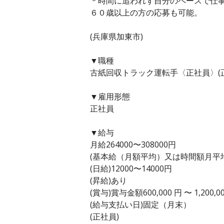
＊時間に追われず自分のペースで仕
６０歳以上の方の応募も可能。
(兵庫県加東市)
▼職種
古紙回収トラック運転手〈正社員〉(
▼雇用形態
正社員
▼給与
月給264000〜308000円
(基本給（月額平均）又は時間額月平均労働
(日給)12000〜14000円
(昇給)あり
(賞与)賞与金額600,000 円 〜 1,20
(給与支払い日)固定（月末）
(正社員)