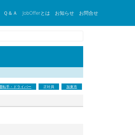
Ｑ＆Ａ
JobOfferとは
お知らせ
お問合せ
運転手・ドライバー
正社員
加東市