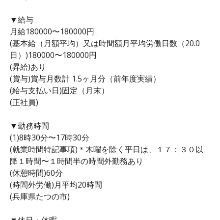
▼給与
月給180000〜180000円
(基本給（月額平均）又は時間額月平均労働日数（20.0
日）)180000〜180000円
(昇給)あり
(賞与)賞与月数計 1.5ヶ月分（前年度実績）
(給与支払い日)固定（月末）
(正社員)
▼勤務時間
(1)8時30分〜17時30分
(就業時間特記事項)＊木曜を除く平日は、１７：３０以
降１時間〜１時間半の時間外勤務あり
(休憩時間)60分
(時間外労働)月平均20時間
(兵庫県たつの市)
▼休日・休暇