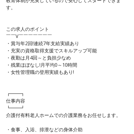
教育体制が充実しているので安心してスタートできま
す。
この求人のポイント
￣￣V￣￣￣￣￣￣￣
・賞与年2回!連続7年支給実績あり
・充実の資格取得支援でスキルアップ可能
・夜勤は月4回～と負担少なめ
・残業ほぼなし!月平均0～10時間
・女性管理職の登用実績もあり!
┏━━┓
仕事内容
┗━━┛
介護付有料老人ホームでの介護業務をお任せします。
・食事、入浴、排泄などの身体介助