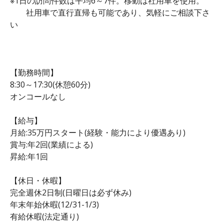
※1日の訪問件数は平均6～7件。移動は社用車を使用。
社用車で直行直帰も可能であり、気軽にご相談下さ
い
【勤務時間】
8:30～17:30(休憩60分)
オンコールなし
【給与】
月給:35万円スタート(経験・能力により優遇あり)
賞与:年2回(業績による)
昇給:年1回
【休日・休暇】
完全週休2日制(日曜日は必ず休み)
年末年始休暇(12/31-1/3)
有給休暇(法定通り)