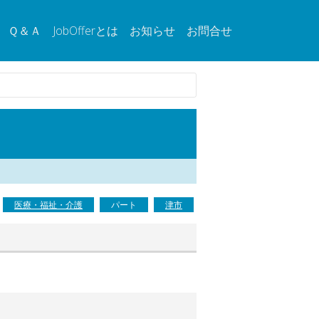
Ｑ＆Ａ
JobOfferとは
お知らせ
お問合せ
医療・福祉・介護
パート
津市