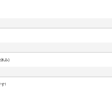
休み)
す!