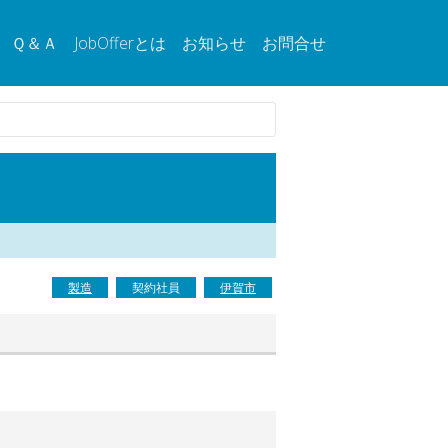
Ｑ＆Ａ
JobOfferとは
お知らせ
お問合せ
製造
契約社員
伊賀市