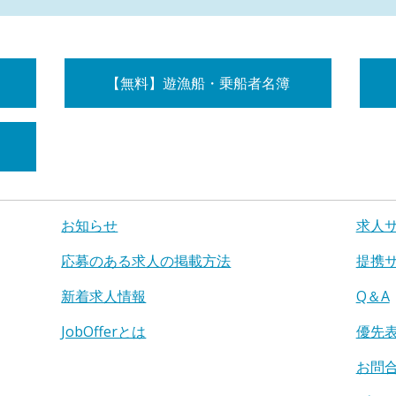
【無料】遊漁船・乗船者名簿
お知らせ
求人
応募のある求人の掲載方法
提携
新着求人情報
Q＆A
JobOfferとは
優先
お問